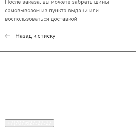
После заказа, вы можете забрать шины
самовывозом из пункта выдачи или
воспользоваться доставкой.
Назад к списку
Интернет-магазин
Покупателю
О компании
Помощь
Контакты
+7(707)627-27-27
im@shinline.kz