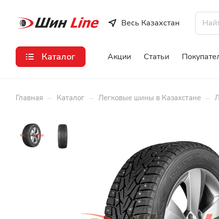
Весь Казахстан
Каталог
Акции
Статьи
Покупате
–
–
–
Главная
Каталог
Легковые шины в Казахстане
Л