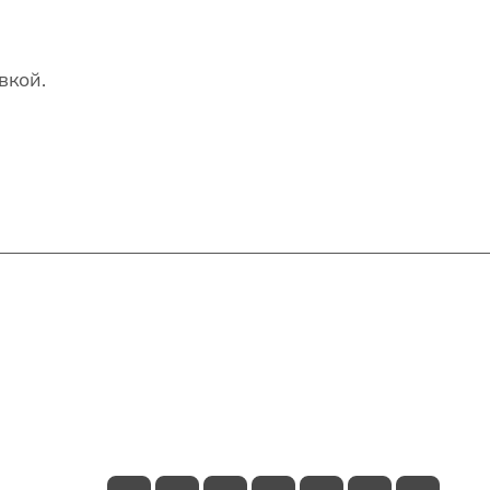
вкой.
Контакты
+7(707)627-27-27
im@shinline.kz