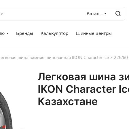
Каталог
лю
Бренды
Калькулятор
Шинные центры
егковая шина зимняя шипованная IKON Character Ice 7 225/60
Легковая шина з
IKON Character Ic
Казахстане