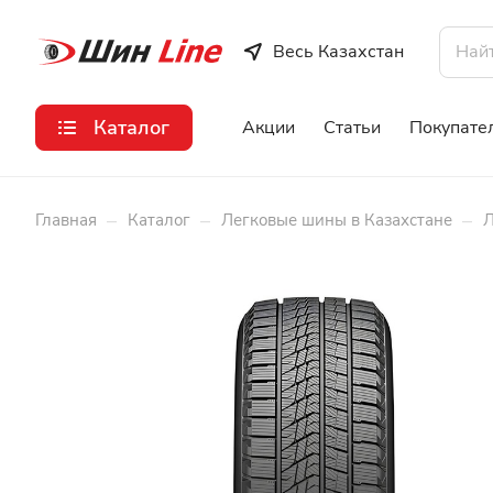
Весь Казахстан
Каталог
Акции
Статьи
Покупате
–
–
–
Главная
Каталог
Легковые шины в Казахстане
Л