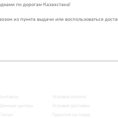
дками по дорогам Казахстана!
озом из пункта выдачи или воспользоваться доста
О компании
Помощь
Контакты
Условия оплаты
Шинные центры
Условия доставки
Статьи
Гарантия на товар