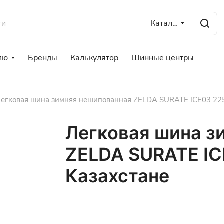
Каталог
лю
Бренды
Калькулятор
Шинные центры
егковая шина зимняя нешипованная ZELDA SURATE ICE03 225
Легковая шина з
ZELDA SURATE ICE
Казахстане