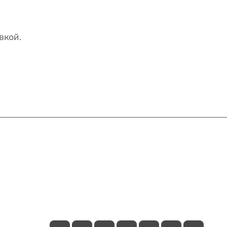
вкой.
Контакты
+7(707)627-27-27
im@shinline.kz