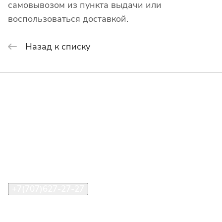
самовывозом из пункта выдачи или
воспользоваться доставкой.
Назад к списку
Интернет-магазин
Покупателю
О компании
Помощь
Контакты
+7(707)627-27-27
im@shinline.kz