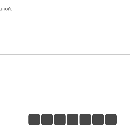
вкой.
Контакты
+7(707)627-27-27
im@shinline.kz