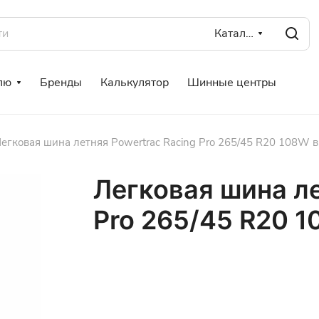
Каталог
лю
Бренды
Калькулятор
Шинные центры
егковая шина летняя Powertrac Racing Pro 265/45 R20 108W в
Легковая шина ле
Pro 265/45 R20 1