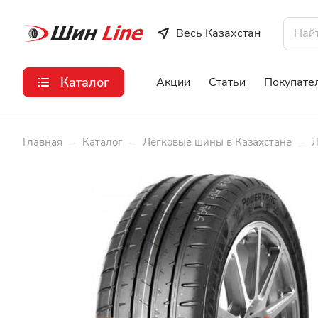
Весь Казахстан
Каталог
Акции
Статьи
Покупате
–
–
–
Главная
Каталог
Легковые шины в Казахстане
Л