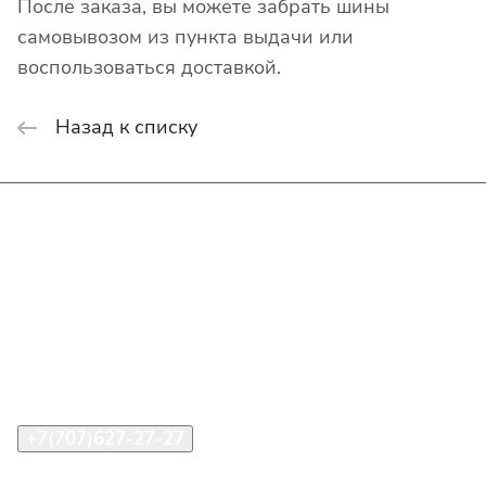
После заказа, вы можете забрать шины
самовывозом из пункта выдачи или
воспользоваться доставкой.
Назад к списку
Интернет-магазин
Покупателю
О компании
Помощь
Контакты
+7(707)627-27-27
im@shinline.kz