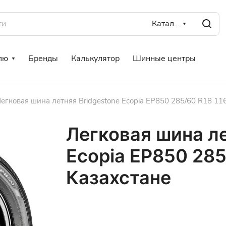
Каталог
лю
Бренды
Калькулятор
Шинные центры
егковая шина летняя Bridgestone Ecopia EP850 285/60 R18 11
Легковая шина ле
Ecopia EP850 285
Казахстане