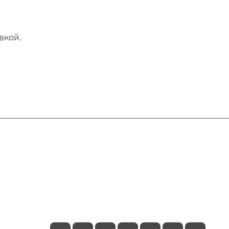
вкой.
Контакты
+7(707)627-27-27
im@shinline.kz