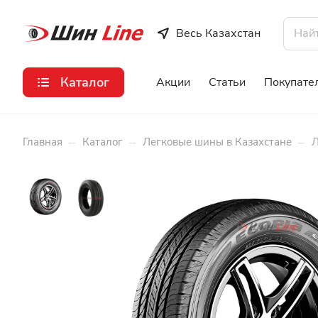
Весь Казахстан
Каталог
Акции
Статьи
Покупате
–
–
–
Главная
Каталог
Легковые шины в Казахстане
Л