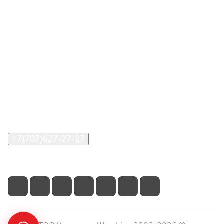
Интернет-магазин
Покупателю
О компании
Помощь
Контакты
+7(707)627-27-27
im@shinline.kz