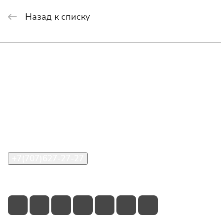
Назад к списку
Интернет-магазин
Покупателю
О компании
Помощь
Контакты
+7(707)627-27-27
im@shinline.kz