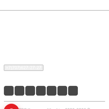
Интернет-магазин
Покупателю
О компании
Помощь
Контакты
+7(707)627-27-27
im@shinline.kz