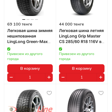
69 100 тенге
44 000 тенге
Легковая шина зимняя
Легковая шина летняя
нешипованная
LingLong Grip Master
LingLong Green-Max
CS 285/60 R18 116V в
Winter Ice I-15 295/40
Казахстане
R21 107T в Казахстане
Привезем из другого 
Привезем из другого 
города
города
В корзину
В корзину