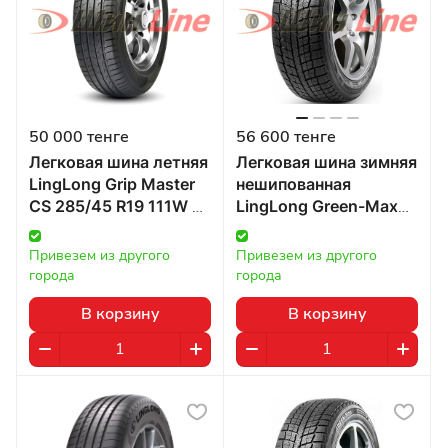
50 000 тенге
56 600 тенге
Легковая шина летняя
Легковая шина зимняя
LingLong Grip Master
нешипованная
CS 285/45 R19 111W в
LingLong Green-Max
Казахстане
Winter Ice I-15 285/45
R19 107T в Казахстане
Привезем из другого 
Привезем из другого 
города
города
В корзину
В корзину