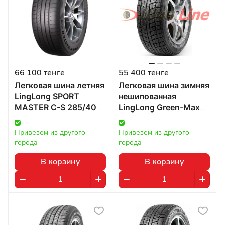
66 100 тенге
55 400 тенге
Легковая шина летняя
Легковая шина зимняя
LingLong SPORT
нешипованная
MASTER C-S 285/40
LingLong Green-Max
R22 110Y в Казахстане
Winter Ice I-15 275/70
R16 114T в Казахстане
Привезем из другого 
Привезем из другого 
города
города
В корзину
В корзину