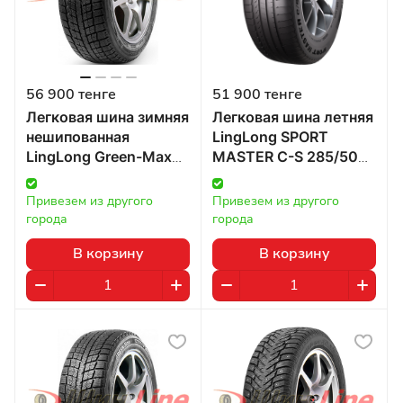
56 900 тенге
51 900 тенге
Легковая шина зимняя
Легковая шина летняя
нешипованная
LingLong SPORT
LingLong Green-Max
MASTER C-S 285/50
Winter Ice I-15 285/60
R20 в Казахстане
R18 116T в Казахстане
Привезем из другого 
Привезем из другого 
города
города
В корзину
В корзину