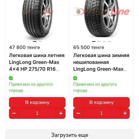
47 800 тенге
65 500 тенге
Легковая шина летняя
Легковая шина зимняя
LingLong Green-Max
нешипованная
4x4 HP 275/70 R16
LingLong Green-Max
114H в Казахстане
Winter Ice I-15 275/65
R17 115T в Казахстане
Привезем из другого 
Привезем из другого 
города
города
В корзину
В корзину
Загрузить еще