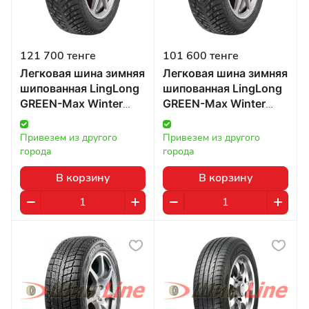
121 700 тенге
101 600 тенге
Легковая шина зимняя
Легковая шина зимняя
шипованная LingLong
шипованная LingLong
GREEN-Max Winter
GREEN-Max Winter
GRIP 2 325/40 R22
GRIP 2 315/40 R21
114T в Казахстане
115T в Казахстане
Привезем из другого 
Привезем из другого 
города
города
В корзину
В корзину