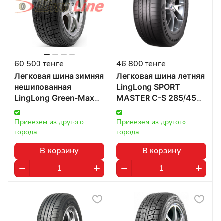
60 500 тенге
46 800 тенге
Легковая шина зимняя
Легковая шина летняя
нешипованная
LingLong SPORT
LingLong Green-Max
MASTER C-S 285/45
Winter Ice I-15 285/45
R19 111W в Казахстане
R20 108T в
Привезем из другого 
Привезем из другого 
Казахстане
города
города
В корзину
В корзину