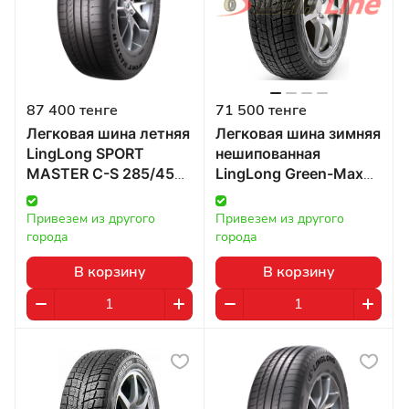
87 400 тенге
71 500 тенге
Легковая шина летняя
Легковая шина зимняя
LingLong SPORT
нешипованная
MASTER C-S 285/45
LingLong Green-Max
R21 109W в
Winter Ice I-15 285/45
Казахстане
R21 109T в Казахстане
Привезем из другого 
Привезем из другого 
города
города
В корзину
В корзину