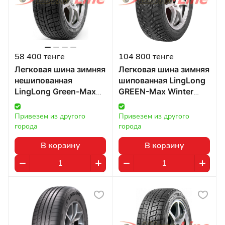
58 400 тенге
104 800 тенге
Легковая шина зимняя
Легковая шина зимняя
нешипованная
шипованная LingLong
LingLong Green-Max
GREEN-Max Winter
Winter Ice I-15 285/50
GRIP 2 285/45 R22
R20 112T в Казахстане
114T в Казахстане
Привезем из другого 
Привезем из другого 
города
города
В корзину
В корзину