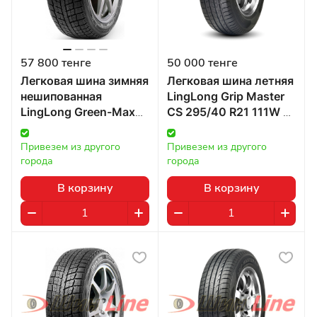
57 800 тенге
50 000 тенге
Легковая шина зимняя
Легковая шина летняя
нешипованная
LingLong Grip Master
LingLong Green-Max
CS 295/40 R21 111W в
Winter Ice I-15 315/35
Казахстане
R20 106T в
Привезем из другого 
Привезем из другого 
Казахстане
города
города
В корзину
В корзину