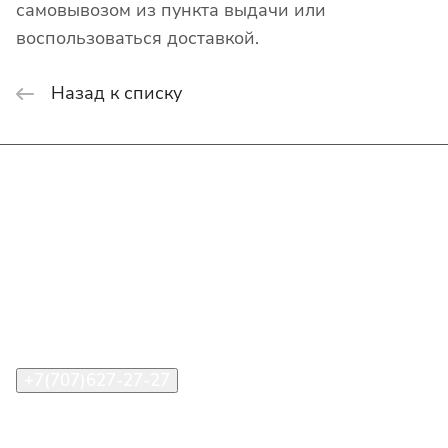
самовывозом из пункта выдачи или
воспользоваться доставкой.
Назад к списку
Интернет-магазин
Покупателю
О компании
Помощь
Контакты
+7(707)627-27-27
im@shinline.kz