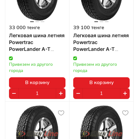
33 000 тенге
39 100 тенге
Легковая шина летняя
Легковая шина летняя
Powertrac
Powertrac
PowerLander A-T
PowerLander A-T
255/70 R16 111T в
235/65 R17 104 в
Казахстане
Казахстане
Привезем из другого 
Привезем из другого 
города
города
В корзину
В корзину