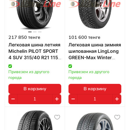
217 850 тенге
101 600 тенге
Легковая шина летняя
Легковая шина зимняя
Michelin PILOT SPORT
шипованная LingLong
4 SUV 315/40 R21 115Y
GREEN-Max Winter
в Казахстане
GRIP 2 315/40 R21
115T в Казахстане
Привезем из другого 
Привезем из другого 
города
города
В корзину
В корзину