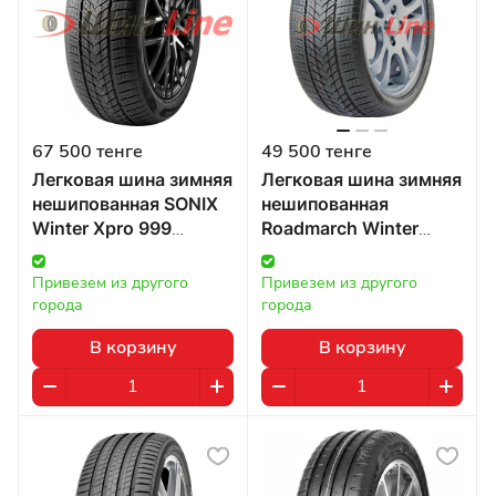
67 500 тенге
49 500 тенге
Легковая шина зимняя
Легковая шина зимняя
нешипованная SONIX
нешипованная
Winter Xpro 999
Roadmarch Winter
315/40 R21 115H в
Xpro 999 315/40 R21
Казахстане
115H в Казахстане
Привезем из другого 
Привезем из другого 
города
города
В корзину
В корзину