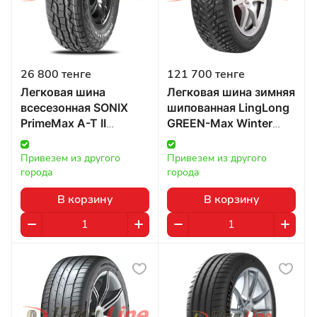
26 800 тенге
121 700 тенге
Легковая шина
Легковая шина зимняя
всесезонная SONIX
шипованная LingLong
PrimeMax A-T II
GREEN-Max Winter
205/70 R15 96H в
GRIP 2 325/40 R22
Казахстане
114T в Казахстане
Привезем из другого 
Привезем из другого 
города
города
В корзину
В корзину