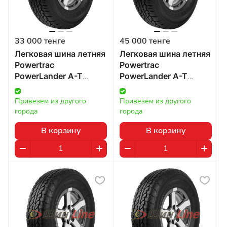
33 000 тенге
45 000 тенге
Легковая шина летняя
Легковая шина летняя
Powertrac
Powertrac
PowerLander A-T
PowerLander A-T
275/70 R16 114 в
275/65 R17 115 в
Казахстане
Казахстане
Привезем из другого 
Привезем из другого 
города
города
В корзину
В корзину