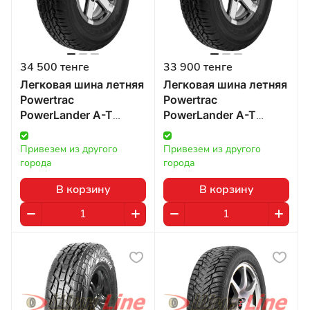
34 500 тенге
33 900 тенге
Легковая шина летняя
Легковая шина летняя
Powertrac
Powertrac
PowerLander A-T
PowerLander A-T
215/75 R15 100T в
215/70 R16 99 в
Казахстане
Казахстане
Привезем из другого 
Привезем из другого 
города
города
В корзину
В корзину