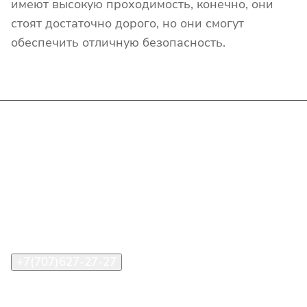
имеют высокую проходимость, конечно, они
стоят достаточно дорого, но они смогут
обеспечить отличную безопасность.
Интернет-магазин
Покупателю
О компании
Помощь
Контакты
+7(707)627-27-27
im@shinline.kz