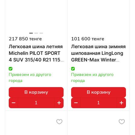
217 850 тенге
101 600 тенге
Легковая шина летняя
Легковая шина зимняя
Michelin PILOT SPORT
шипованная LingLong
4 SUV 315/40 R21 115Y
GREEN-Max Winter
в Казахстане
GRIP 2 315/40 R21
115T в Казахстане
Привезем из другого 
Привезем из другого 
города
города
В корзину
В корзину