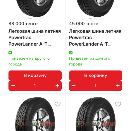
33 000 тенге
45 000 тенге
Легковая шина летняя
Легковая шина летняя
Powertrac
Powertrac
PowerLander A-T
PowerLander A-T
275/70 R16 114 в
275/65 R17 115 в
Казахстане
Казахстане
Привезем из другого 
Привезем из другого 
города
города
В корзину
В корзину