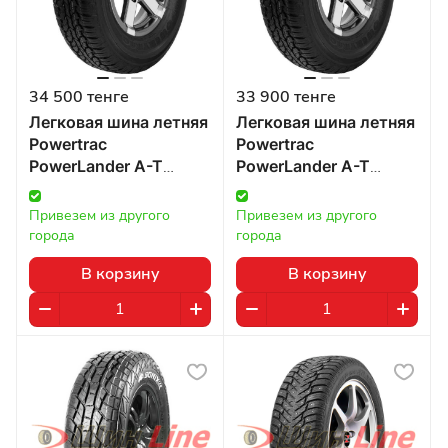
34 500 тенге
33 900 тенге
Легковая шина летняя
Легковая шина летняя
Powertrac
Powertrac
PowerLander A-T
PowerLander A-T
215/75 R15 100T в
215/70 R16 99 в
Казахстане
Казахстане
Привезем из другого 
Привезем из другого 
города
города
В корзину
В корзину