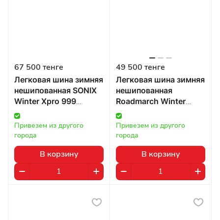
67 500 тенге
49 500 тенге
Легковая шина зимняя
Легковая шина зимняя
нешипованная SONIX
нешипованная
Winter Xpro 999
Roadmarch Winter
315/40 R21 115H в
Xpro 999 315/40 R21
Казахстане
115H в Казахстане
Привезем из другого 
Привезем из другого 
города
города
В корзину
В корзину