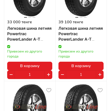
33 000 тенге
39 100 тенге
Легковая шина летняя
Легковая шина летняя
Powertrac
Powertrac
PowerLander A-T
PowerLander A-T
255/70 R16 111T в
235/65 R17 104 в
Казахстане
Казахстане
Привезем из другого 
Привезем из другого 
города
города
В корзину
В корзину