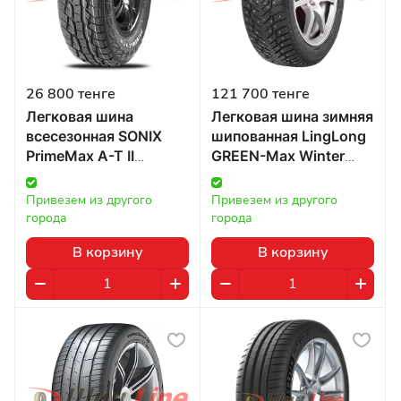
26 800 тенге
121 700 тенге
Легковая шина
Легковая шина зимняя
всесезонная SONIX
шипованная LingLong
PrimeMax A-T II
GREEN-Max Winter
205/70 R15 96H в
GRIP 2 325/40 R22
Казахстане
114T в Казахстане
Привезем из другого 
Привезем из другого 
города
города
В корзину
В корзину