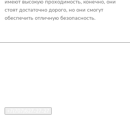
имеют высокую проходимость, конечно, они
стоят достаточно дорого, но они смогут
обеспечить отличную безопасность.
Интернет-магазин
Покупателю
О компании
Помощь
Контакты
+7(707)627-27-27
im@shinline.kz