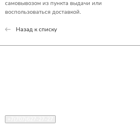
самовывозом из пункта выдачи или
воспользоваться доставкой.
Назад к списку
Интернет-магазин
Покупателю
О компании
Помощь
Контакты
+7(707)627-27-27
im@shinline.kz