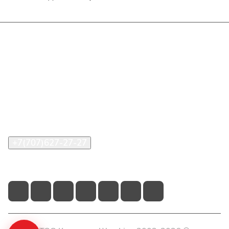
Интернет-магазин
Покупателю
О компании
Помощь
Контакты
+7(707)627-27-27
im@shinline.kz