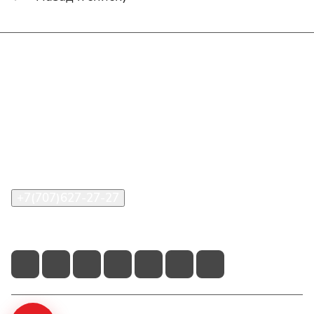
Интернет-магазин
Покупателю
О компании
Помощь
Контакты
+7(707)627-27-27
im@shinline.kz