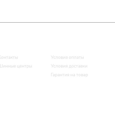
О компании
Помощь
Контакты
Условия оплаты
Шинные центры
Условия доставки
Статьи
Гарантия на товар
Соглашение
Вопрос-ответ
Шины оптом/ком.
предложения
Наш sitemap