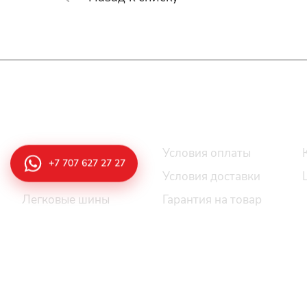
Интернет-магазин
Покупателю
Каталог шин
Условия оплаты
+7 707 627 27 27
Все шины
Условия доставки
Легковые шины
Гарантия на товар
Грузовые шины
Вопрос-ответ
Легкогрузовые шины
Оставить отзыв/жалобы,
предложения
Индустриальные шины
Акции
Сельскохозяйственные
шины