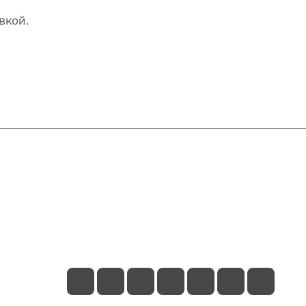
вкой.
Контакты
+7(707)627-27-27
im@shinline.kz