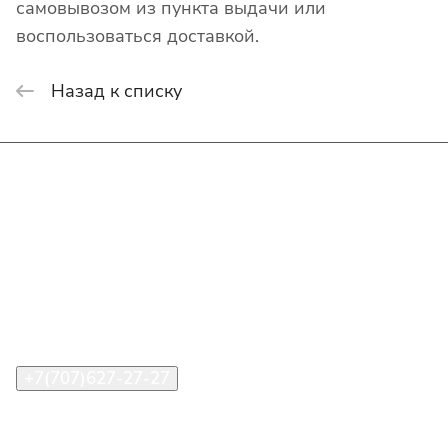
самовывозом из пункта выдачи или
воспользоваться доставкой.
Назад к списку
Интернет-магазин
Покупателю
О компании
Помощь
Контакты
+7(707)627-27-27
im@shinline.kz