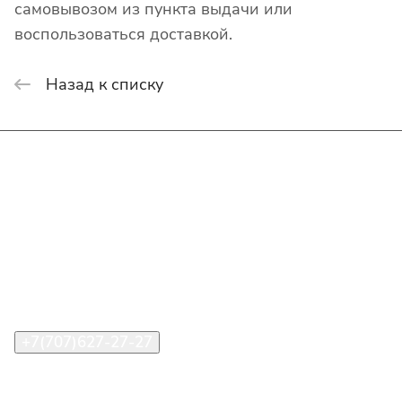
самовывозом из пункта выдачи или
воспользоваться доставкой.
Назад к списку
Интернет-магазин
Покупателю
О компании
Помощь
Контакты
+7(707)627-27-27
im@shinline.kz