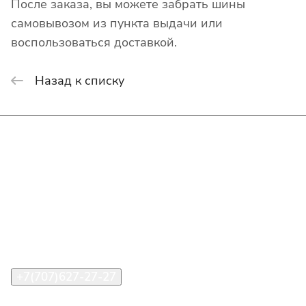
После заказа, вы можете забрать шины
самовывозом из пункта выдачи или
воспользоваться доставкой.
Назад к списку
Интернет-магазин
Покупателю
О компании
Помощь
Контакты
+7(707)627-27-27
im@shinline.kz