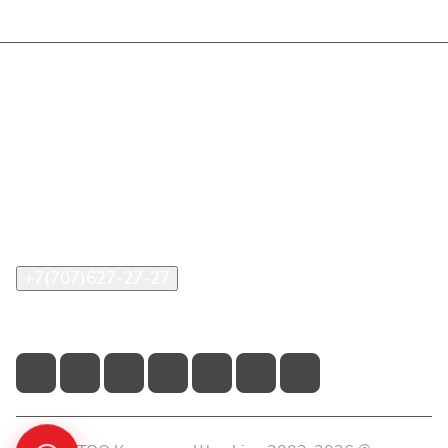
Интернет-магазин
Покупателю
О компании
Помощь
Контакты
+7(707)627-27-27
im@shinline.kz