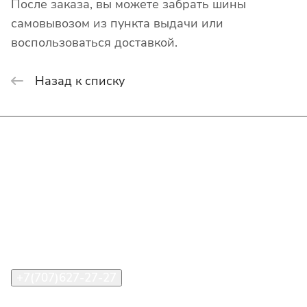
После заказа, вы можете забрать шины
самовывозом из пункта выдачи или
воспользоваться доставкой.
Назад к списку
Интернет-магазин
Покупателю
О компании
Помощь
Контакты
+7(707)627-27-27
im@shinline.kz