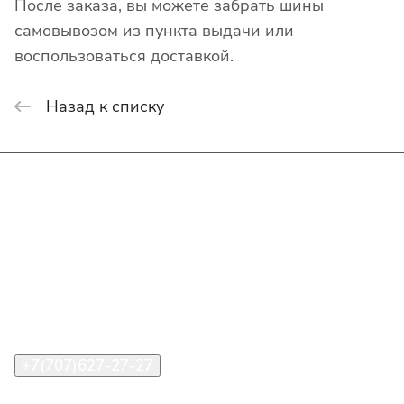
После заказа, вы можете забрать шины
самовывозом из пункта выдачи или
воспользоваться доставкой.
Назад к списку
Интернет-магазин
Покупателю
О компании
Помощь
Контакты
+7(707)627-27-27
im@shinline.kz