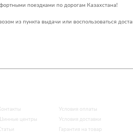
фортными поездками по дорогам Казахстана!
озом из пункта выдачи или воспользоваться доста
О компании
Помощь
Контакты
Условия оплаты
Шинные центры
Условия доставки
Статьи
Гарантия на товар