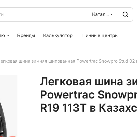
Каталог
лю
Бренды
Калькулятор
Шинные центры
егковая шина зимняя шипованная Powertrac Snowpro Stud 02 
Легковая шина з
Powertrac Snowpr
R19 113T в Казах