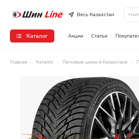
Весь Казахстан
Каталог
Акции
Статьи
Покупате
–
–
–
Главная
Каталог
Легковые шины в Казахстане
Л