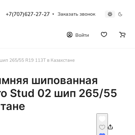
+7(707)627-27-27
Заказать звонок
Войти
шип 265/55 R19 113T в Казахстане
имняя шипованная
o Stud 02 шип 265/55
стане