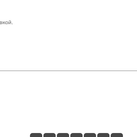
вкой.
Контакты
+7(707)627-27-27
im@shinline.kz