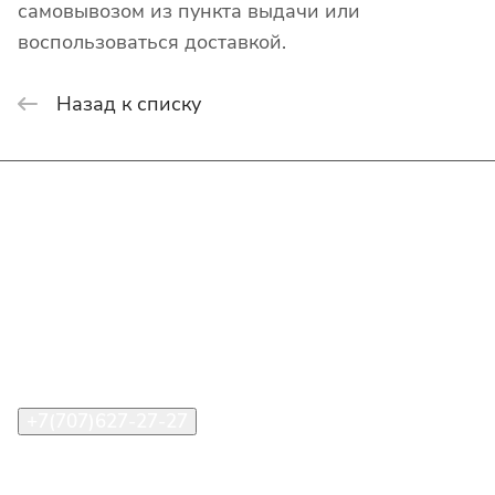
самовывозом из пункта выдачи или
воспользоваться доставкой.
Назад к списку
Интернет-магазин
Покупателю
О компании
Помощь
Контакты
+7(707)627-27-27
im@shinline.kz