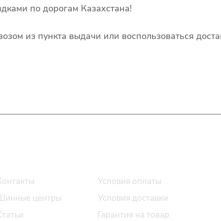
дками по дорогам Казахстана!
озом из пункта выдачи или воспользоваться доста
О компании
Помощь
Контакты
Условия оплаты
Шинные центры
Условия доставки
Статьи
Гарантия на товар