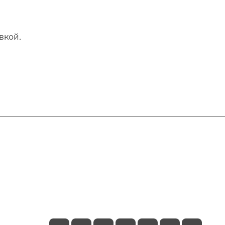
вкой.
Контакты
+7(707)627-27-27
im@shinline.kz