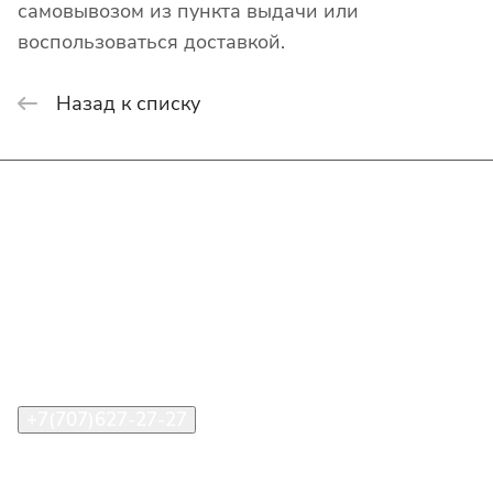
самовывозом из пункта выдачи или
воспользоваться доставкой.
Назад к списку
Интернет-магазин
Покупателю
О компании
Помощь
Контакты
+7(707)627-27-27
im@shinline.kz