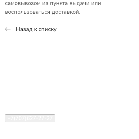
самовывозом из пункта выдачи или
воспользоваться доставкой.
Назад к списку
Интернет-магазин
Покупателю
О компании
Помощь
Контакты
+7(707)627-27-27
im@shinline.kz